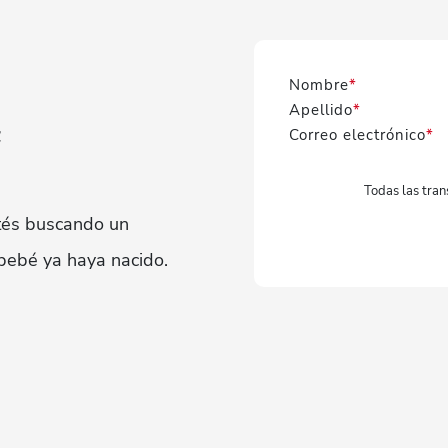
Nombre
*
Apellido
*
u
Correo electrónico
*
Todas las tran
stés buscando un
bebé ya haya nacido.